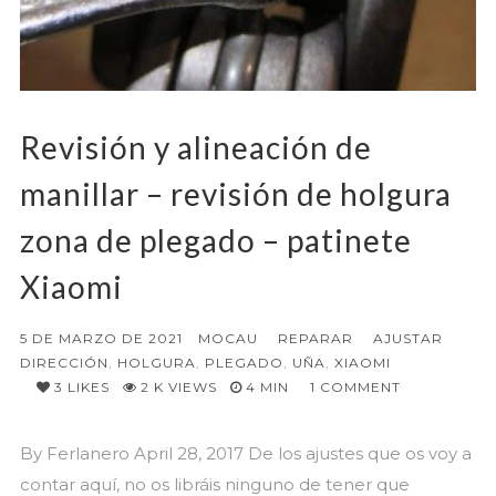
Revisión y alineación de
manillar – revisión de holgura
zona de plegado – patinete
Xiaomi
5 DE MARZO DE 2021
MOCAU
REPARAR
AJUSTAR
DIRECCIÓN
,
HOLGURA
,
PLEGADO
,
UÑA
,
XIAOMI
3
LIKES
2 K VIEWS
4 MIN
1
COMMENT
By Ferlanero April 28, 2017 De los ajustes que os voy a
contar aquí, no os libráis ninguno de tener que