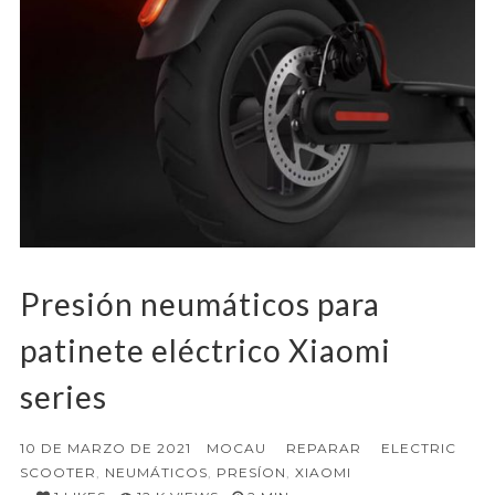
Presión neumáticos para
patinete eléctrico Xiaomi
series
10 DE MARZO DE 2021
MOCAU
REPARAR
ELECTRIC
SCOOTER
,
NEUMÁTICOS
,
PRESÍON
,
XIAOMI