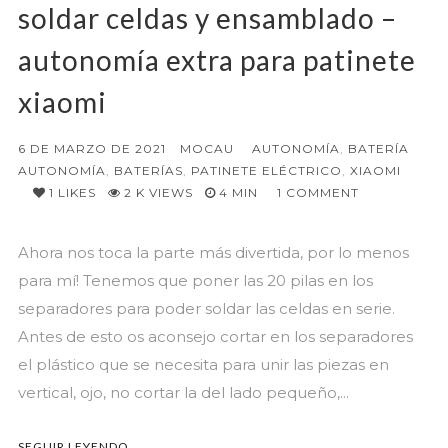
soldar celdas y ensamblado –
autonomía extra para patinete
xiaomi
6 DE MARZO DE 2021
MOCAU
AUTONOMÍA
,
BATERÍA
AUTONOMÍA
,
BATERÍAS
,
PATINETE ELÉCTRICO
,
XIAOMI
1
LIKES
2 K VIEWS
4 MIN
1
COMMENT
Ahora nos toca la parte más divertida, por lo menos
para mí! Tenemos que poner las 20 pilas en los
separadores para poder soldar las celdas en serie.
Antes de esto os aconsejo cortar en los separadores
el plástico que se necesita para unir las piezas en
vertical, ojo, no cortar la del lado pequeño,...
SEGUIR LEYENDO