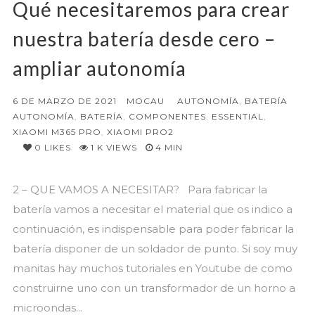
Qué necesitaremos para crear
nuestra batería desde cero –
ampliar autonomía
6 DE MARZO DE 2021
MOCAU
AUTONOMÍA
,
BATERÍA
AUTONOMÍA
,
BATERÍA
,
COMPONENTES
,
ESSENTIAL
,
XIAOMI M365 PRO
,
XIAOMI PRO2
0
LIKES
1 K VIEWS
4 MIN
2 – QUE VAMOS A NECESITAR? Para fabricar la
batería vamos a necesitar el material que os indico a
continuación, es indispensable para poder fabricar la
batería disponer de un soldador de punto. Si soy muy
manitas hay muchos tutoriales en Youtube de como
construirne uno con un transformador de un horno a
microondas...