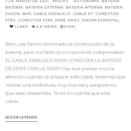
7 DE MARZO DE 2021
MOCAU
AUTONOMÍA
,
BATERÍA
BATERÍA
,
BATERIA EXTERNA
,
BATERIA INTERNA
,
BATERIA
XIAOMI
,
BMS
,
CABLE PARALELO
,
CABLE XT
,
CONECTOR
XT30
,
CONECTOR XT60
,
M365
,
PRO2
,
XIAOMI ESSENTIAL
1
LIKES
4 K VIEWS
5 MIN
Bien, casi hemos terminado la construcción de la
batería, pero nos falta un componente indispensable.
EL CABLE PARALELO PARA CONECTAR LA BATERÍA
DE SERIE CON LA 10S2P! Hay que prestar mucha
atención cuando se prepare este cable, tenemos que
realizar una soldaduras muy buenas y asegurarnos
que sean resistentes. Tener en cuenta que este
cable...
SEGUIR LEYENDO