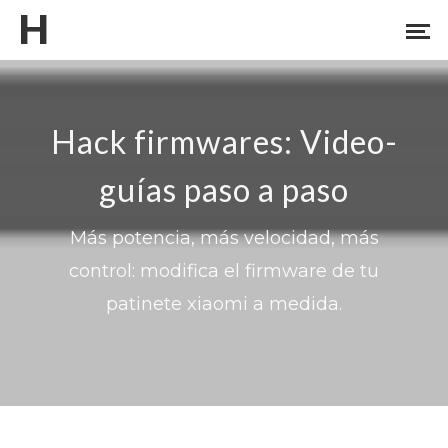
H
Hack firmwares: Video-
guías paso a paso
Más potencia, más velocidad, más
control: modifica el firmware de tu
patinete xiaomi a medida.