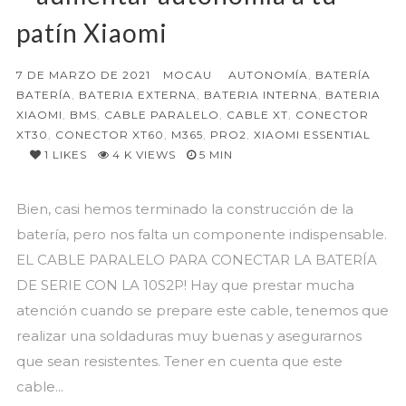
patín Xiaomi
7 DE MARZO DE 2021
MOCAU
AUTONOMÍA
,
BATERÍA
BATERÍA
,
BATERIA EXTERNA
,
BATERIA INTERNA
,
BATERIA
XIAOMI
,
BMS
,
CABLE PARALELO
,
CABLE XT
,
CONECTOR
XT30
,
CONECTOR XT60
,
M365
,
PRO2
,
XIAOMI ESSENTIAL
1
LIKES
4 K VIEWS
5 MIN
Bien, casi hemos terminado la construcción de la
batería, pero nos falta un componente indispensable.
EL CABLE PARALELO PARA CONECTAR LA BATERÍA
DE SERIE CON LA 10S2P! Hay que prestar mucha
atención cuando se prepare este cable, tenemos que
realizar una soldaduras muy buenas y asegurarnos
que sean resistentes. Tener en cuenta que este
cable...