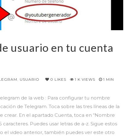
e usuario en tu cuenta
LEGRAM
,
USUARIO
0
LIKES
1 K VIEWS
1 MIN
e telegram de la web : Para configurar tu nombre
icación de Telegram. Toca sobre las tres líneas de la
s de crear. En el apartado Cuenta, toca en “Nombre
caracteres. Puedes usar letras de a-z. Sigue estos
eo anterior, también puedes ver este otro