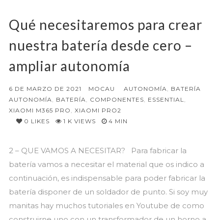
Qué necesitaremos para crear
nuestra batería desde cero –
ampliar autonomía
6 DE MARZO DE 2021
MOCAU
AUTONOMÍA
,
BATERÍA
AUTONOMÍA
,
BATERÍA
,
COMPONENTES
,
ESSENTIAL
,
XIAOMI M365 PRO
,
XIAOMI PRO2
0
LIKES
1 K VIEWS
4 MIN
2 – QUE VAMOS A NECESITAR? Para fabricar la
batería vamos a necesitar el material que os indico a
continuación, es indispensable para poder fabricar la
batería disponer de un soldador de punto. Si soy muy
manitas hay muchos tutoriales en Youtube de como
construirne uno con un transformador de un horno a