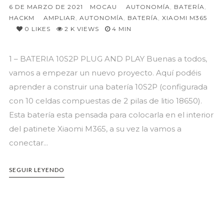
6 DE MARZO DE 2021
MOCAU
AUTONOMÍA
,
BATERÍA
,
HACKM
AMPLIAR
,
AUTONOMÍA
,
BATERÍA
,
XIAOMI M365
0
LIKES
2 K VIEWS
4 MIN
1 – BATERIA 10S2P PLUG AND PLAY Buenas a todos,
vamos a empezar un nuevo proyecto. Aquí podéis
aprender a construir una batería 10S2P (configurada
con 10 celdas compuestas de 2 pilas de litio 18650).
Esta batería esta pensada para colocarla en el interior
del patinete Xiaomi M365, a su vez la vamos a
conectar...
SEGUIR LEYENDO