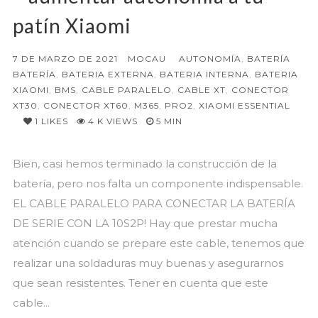
patín Xiaomi
7 DE MARZO DE 2021
MOCAU
AUTONOMÍA
,
BATERÍA
BATERÍA
,
BATERIA EXTERNA
,
BATERIA INTERNA
,
BATERIA
XIAOMI
,
BMS
,
CABLE PARALELO
,
CABLE XT
,
CONECTOR
XT30
,
CONECTOR XT60
,
M365
,
PRO2
,
XIAOMI ESSENTIAL
1
LIKES
4 K VIEWS
5 MIN
Bien, casi hemos terminado la construcción de la
batería, pero nos falta un componente indispensable.
EL CABLE PARALELO PARA CONECTAR LA BATERÍA
DE SERIE CON LA 10S2P! Hay que prestar mucha
atención cuando se prepare este cable, tenemos que
realizar una soldaduras muy buenas y asegurarnos
que sean resistentes. Tener en cuenta que este
cable...