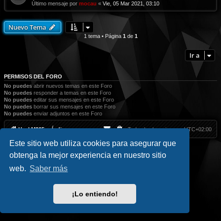
Último mensaje por
mocau
«
Vie, 05 Mar 2021, 03:10
Nuevo Tema
1 tema • Página
1
de
1
Ir a
PERMISOS DEL FORO
No puedes
abrir nuevos temas en este Foro
No puedes
responder a temas en este Foro
No puedes
editar sus mensajes en este Foro
No puedes
borrar sus mensajes en este Foro
No puedes
enviar adjuntos en este Foro
HackM365
Índice
Todos los horarios son
UTC+02:00
Este sitio web utiliza cookies para asegurar que
Inicio
|| Social
obtenga la mejor experiencia en nuestro sitio
Hack Classic
//
Blog
//
Contacto
Facebook
//
Youtube
//
Telegram
//
Twitter
//
Instagram
web.
Saber más
HackM365.com
Privacidad
|
Condiciones
¡Lo entiendo!