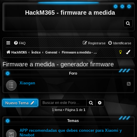
HackM365 - firmware a medida
B
u
s
c
a
r
FAQ
Registrarse
Identificarse
HackM365
Índice
General
Firmware a medida - generador firmware
Firmware a medida - generador firmware
Foro
Xiaogen
F
e
e
d
-
Buscar
Búsqueda avanza
X
Nuevo Tema
i
a
1 tema • Página
1
de
1
o
g
e
Temas
n
APP recomendadas que debes conocer para Xiaomi y
Ninebot