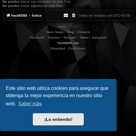
No puedes
borrar sus mensajes en este Foro
No puedes
enviar adjuntos en este Foro
HackM365
Índice
Todos los horarios son
UTC+02:00
Inicio
|| Social
Hack Classic
//
Blog
//
Contacto
Facebook
//
Youtube
//
Telegram
//
Twitter
//
Instagram
HackM365.com
Privacidad
|
Condiciones
Este sitio web utiliza cookies para asegurar que
obtenga la mejor experiencia en nuestro sitio
web.
Saber más
¡Lo entiendo!