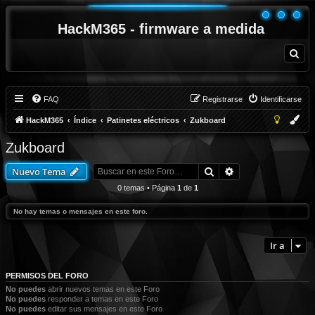
HackM365 - firmware a medida
B
u
s
c
a
r
FAQ
Registrarse
Identificarse
HackM365
Índice
Patinetes eléctricos
Zukboard
Zukboard
Buscar
Búsqueda avanza
Nuevo Tema
0 temas • Página
1
de
1
No hay temas o mensajes en este foro.
Ir a
PERMISOS DEL FORO
No puedes
abrir nuevos temas en este Foro
No puedes
responder a temas en este Foro
No puedes
editar sus mensajes en este Foro