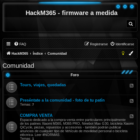
HackM365 - firmware a medida
B
u
s
c
a
r
FAQ
Registrarse
Identificarse
HackM365
Índice
Comunidad
Comunidad
Foro
Tours, viajes, quedadas
F
e
e
d
Preséntate a la comunidad - foto de tu patín
-
F
T
e
Temas:
7
o
e
u
d
COMPRA VENTA
r
-
F
s
P
e
Espacio dedicado a la compra-venta entre particulares principalmente
,
r
e
de los patines Xiaomi M365, M365 PRO, Ninebot Max G30, bicicleta Xiaomi
v
e
d
QiCycle, piezas, repuestos y accesorios - también podrán publicar
i
s
-
anuncios de cualquier tipo de Vehículo de movilidad personal o bicicleta
a
é
C
eléctrica. Leer #NORMAS
j
n
O
Temas:
1