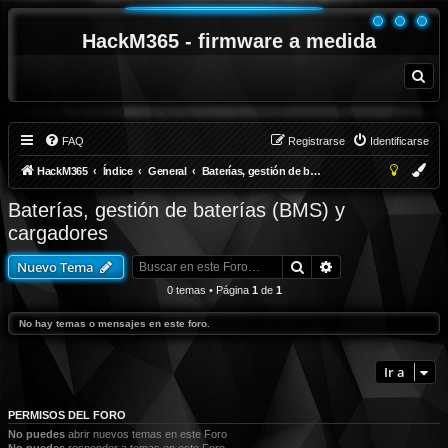
HackM365 - firmware a medida
B
u
s
c
a
r
FAQ
Registrarse
Identificarse
HackM365
Índice
General
Baterías, gestión de baterías (BMS) y cargadores
Baterías, gestión de baterías (BMS) y
cargadores
Buscar
Búsqueda avanza
Nuevo Tema
0 temas • Página
1
de
1
No hay temas o mensajes en este foro.
Ir a
PERMISOS DEL FORO
No puedes
abrir nuevos temas en este Foro