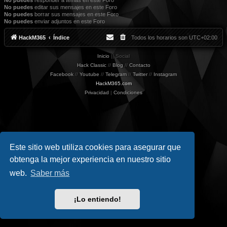
No puedes
responder a temas en este Foro
No puedes
editar sus mensajes en este Foro
No puedes
borrar sus mensajes en este Foro
No puedes
enviar adjuntos en este Foro
HackM365
Índice
Todos los horarios son
UTC+02:00
Inicio
|| Social
Hack Classic
//
Blog
//
Contacto
Facebook
//
Youtube
//
Telegram
//
Twitter
//
Instagram
HackM365.com
Privacidad
|
Condiciones
Este sitio web utiliza cookies para asegurar que
obtenga la mejor experiencia en nuestro sitio
web.
Saber más
¡Lo entiendo!