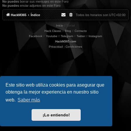
No puedes
borrar sus mensajes en este Foro
No puedes
enviar adjuntos en este Foro
HackM365
Índice
Todos los horarios son
UTC+02:00
Inicio
|| Social
Hack Classic
//
Blog
//
Contacto
Facebook
//
Youtube
//
Telegram
//
Twitter
//
Instagram
HackM365.com
Privacidad
|
Condiciones
Este sitio web utiliza cookies para asegurar que
obtenga la mejor experiencia en nuestro sitio
web.
Saber más
¡Lo entiendo!