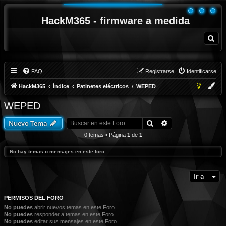
HackM365 - firmware a medida
B
u
s
c
a
r
FAQ
Registrarse
Identificarse
HackM365
Índice
Patinetes eléctricos
WEPED
WEPED
Buscar
Búsqueda avanza
Nuevo Tema
0 temas • Página
1
de
1
No hay temas o mensajes en este foro.
Ir a
PERMISOS DEL FORO
No puedes
abrir nuevos temas en este Foro
No puedes
responder a temas en este Foro
No puedes
editar sus mensajes en este Foro