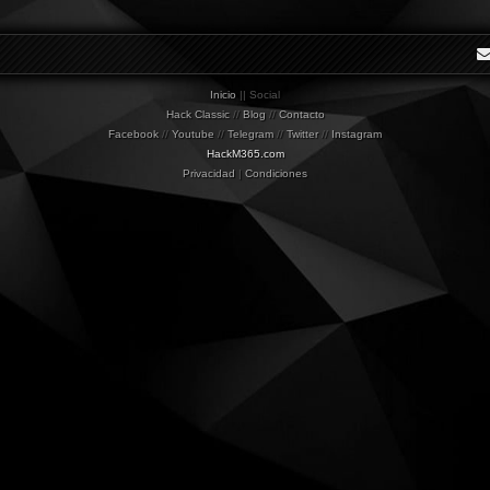
Inicio
|| Social
Hack Classic
//
Blog
//
Contacto
Facebook
//
Youtube
//
Telegram
//
Twitter
//
Instagram
HackM365.com
Privacidad
|
Condiciones