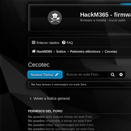
HackM365 - firmw
firmware a medida - trucar patín
Enlaces rápidos
FAQ
HackM365
Índice
Patinetes eléctricos
Cecotec
Cecotec
Buscar
Bús
Nuevo Tema
No hay temas o mensajes en este foro.
Volver a Índice general
PERMISOS DEL FORO
No puedes
abrir nuevos temas en este Foro
No puedes
responder a temas en este Foro
No puedes
editar sus mensajes en este Foro
No puedes
borrar sus mensajes en este Foro