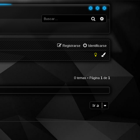
Buscar
Búsqueda avanza
Registrarse
Identificarse
0 temas • Página
1
de
1
Ir a