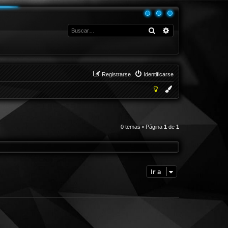
Buscar
Búsqueda avanza
Registrarse
Identificarse
0 temas • Página
1
de
1
Ir a