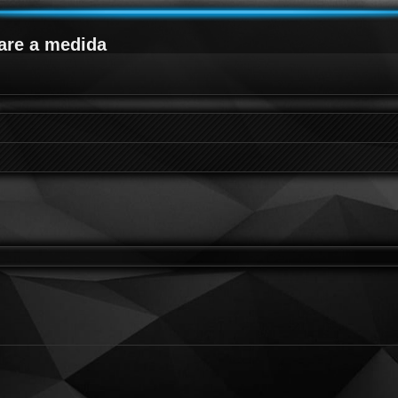
are a medida
g
queda avanzada