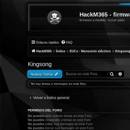
HackM365 - firmw
firmware a medida - trucar patín
Enlaces rápidos
FAQ
HackM365
Índice
EUCs - Monociclo eléctrico
Kingson
Kingsong
Buscar
Bús
Nuevo Tema
No hay temas o mensajes en este foro.
Volver a Índice general
PERMISOS DEL FORO
No puedes
abrir nuevos temas en este Foro
No puedes
responder a temas en este Foro
No puedes
editar sus mensajes en este Foro
No puedes
borrar sus mensajes en este Foro