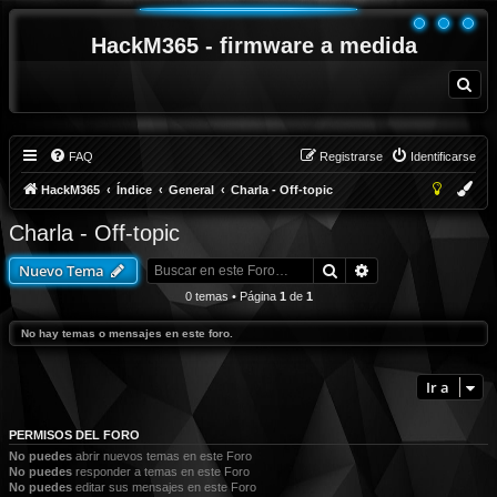
HackM365 - firmware a medida
B
u
s
c
a
r
FAQ
Registrarse
Identificarse
HackM365
Índice
General
Charla - Off-topic
Charla - Off-topic
Buscar
Búsqueda avanza
Nuevo Tema
0 temas • Página
1
de
1
No hay temas o mensajes en este foro.
Ir a
PERMISOS DEL FORO
No puedes
abrir nuevos temas en este Foro
No puedes
responder a temas en este Foro
No puedes
editar sus mensajes en este Foro