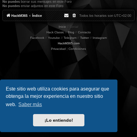
No puedes
borrar sus mensajes en este Foro
No puedes
enviar adjuntos en este Foro
HackM365
Índice
Todos los horarios son
UTC+02:00
Inicio
|| Social
Hack Classic
//
Blog
//
Contacto
Facebook
//
Youtube
//
Telegram
//
Twitter
//
Instagram
HackM365.com
Privacidad
|
Condiciones
Este sitio web utiliza cookies para asegurar que
obtenga la mejor experiencia en nuestro sitio
web.
Saber más
¡Lo entiendo!