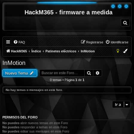
HackM365 - firmware a medida
B
u
s
c
a
r
FAQ
Registrarse
Identificarse
HackM365
Índice
Patinetes eléctricos
InMotion
InMotion
Buscar
Búsqueda avanza
Nuevo Tema
0 temas • Página
1
de
1
No hay temas o mensajes en este foro.
Ir a
PERMISOS DEL FORO
No puedes
abrir nuevos temas en este Foro
No puedes
responder a temas en este Foro
No puedes
editar sus mensajes en este Foro