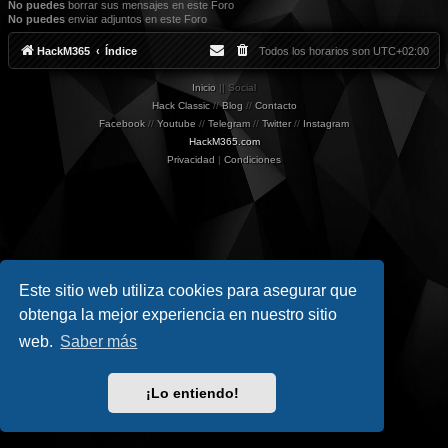
No puedes
borrar sus mensajes en este Foro
No puedes
enviar adjuntos en este Foro
HackM365
Índice
Todos los horarios son
UTC+02:00
Inicio
|| Social
Hack Classic
//
Blog
//
Contacto
Facebook
//
Youtube
//
Telegram
//
Twitter
//
Instagram
HackM365.com
Privacidad
|
Condiciones
Este sitio web utiliza cookies para asegurar que
obtenga la mejor experiencia en nuestro sitio
web.
Saber más
¡Lo entiendo!