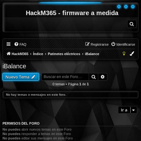
HackM365 - firmware a medida
B
u
s
c
a
r
FAQ
Registrarse
Identificarse
HackM365
Índice
Patinetes eléctricos
iBalance
iBalance
Buscar
Búsqueda avanza
Nuevo Tema
0 temas • Página
1
de
1
No hay temas o mensajes en este foro.
Ir a
PERMISOS DEL FORO
No puedes
abrir nuevos temas en este Foro
No puedes
responder a temas en este Foro
No puedes
editar sus mensajes en este Foro