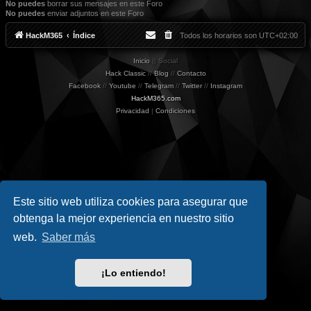
No puedes
borrar sus mensajes en este Foro
No puedes
enviar adjuntos en este Foro
HackM365
Índice
Todos los horarios son
UTC+02:00
Inicio
|| Social
Hack Classic
//
Blog
//
Contacto
Facebook
//
Youtube
//
Telegram
//
Twitter
//
Instagram
HackM365.com
Privacidad
|
Condiciones
Este sitio web utiliza cookies para asegurar que
obtenga la mejor experiencia en nuestro sitio
web.
Saber más
¡Lo entiendo!