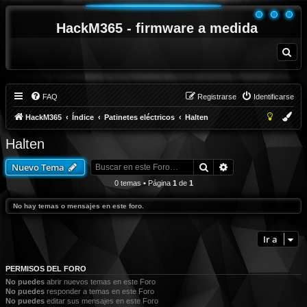
HackM365 - firmware a medida
B
u
s
c
a
r
FAQ
Registrarse
Identificarse
HackM365
Índice
Patinetes eléctricos
Halten
Halten
Buscar
Búsqueda avanza
Nuevo Tema
0 temas • Página
1
de
1
No hay temas o mensajes en este foro.
Ir a
PERMISOS DEL FORO
No puedes
abrir nuevos temas en este Foro
No puedes
responder a temas en este Foro
No puedes
editar sus mensajes en este Foro