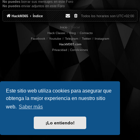
No puedes
borrar sus mensajes en este Foro
No puedes
enviar adjuntos en este Foro
HackM365
Índice
Todos los horarios son
UTC+02:00
Inicio
|| Social
Hack Classic
//
Blog
//
Contacto
Facebook
//
Youtube
//
Telegram
//
Twitter
//
Instagram
HackM365.com
Privacidad
|
Condiciones
Este sitio web utiliza cookies para asegurar que
obtenga la mejor experiencia en nuestro sitio
web.
Saber más
¡Lo entiendo!