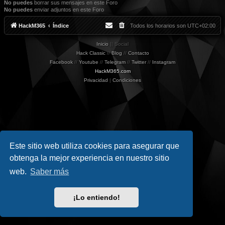
No puedes
borrar sus mensajes en este Foro
No puedes
enviar adjuntos en este Foro
HackM365
Índice
Todos los horarios son
UTC+02:00
Inicio
|| Social
Hack Classic
//
Blog
//
Contacto
Facebook
//
Youtube
//
Telegram
//
Twitter
//
Instagram
HackM365.com
Privacidad
|
Condiciones
Este sitio web utiliza cookies para asegurar que
obtenga la mejor experiencia en nuestro sitio
web.
Saber más
¡Lo entiendo!