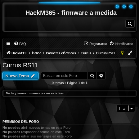
HackM365 - firmware a medida
B
u
s
c
a
r
FAQ
Registrarse
Identificarse
HackM365
Índice
Patinetes eléctricos
Currus
Currus RS11
Currus RS11
Buscar
Búsqueda avanza
Nuevo Tema
0 temas • Página
1
de
1
No hay temas o mensajes en este foro.
Ir a
PERMISOS DEL FORO
No puedes
abrir nuevos temas en este Foro
No puedes
responder a temas en este Foro
No puedes
editar sus mensajes en este Foro