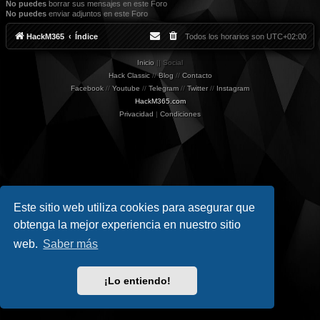
No puedes
borrar sus mensajes en este Foro
No puedes
enviar adjuntos en este Foro
HackM365
Índice
Todos los horarios son
UTC+02:00
Inicio
|| Social
Hack Classic
//
Blog
//
Contacto
Facebook
//
Youtube
//
Telegram
//
Twitter
//
Instagram
HackM365.com
Privacidad
|
Condiciones
Este sitio web utiliza cookies para asegurar que
obtenga la mejor experiencia en nuestro sitio
web.
Saber más
¡Lo entiendo!