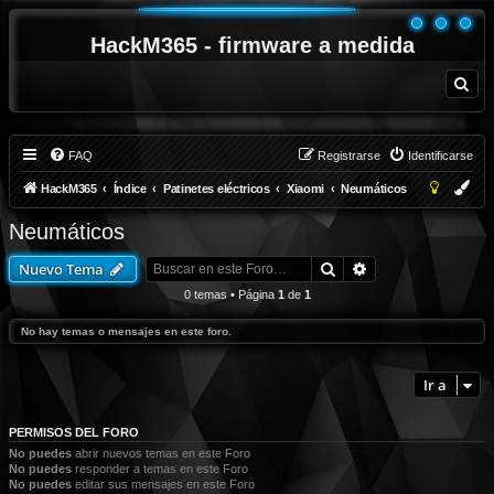
HackM365 - firmware a medida
B
u
s
c
a
r
FAQ
Registrarse
Identificarse
HackM365
Índice
Patinetes eléctricos
Xiaomi
Neumáticos
Neumáticos
Buscar
Búsqueda avanza
Nuevo Tema
0 temas • Página
1
de
1
No hay temas o mensajes en este foro.
Ir a
PERMISOS DEL FORO
No puedes
abrir nuevos temas en este Foro
No puedes
responder a temas en este Foro
No puedes
editar sus mensajes en este Foro