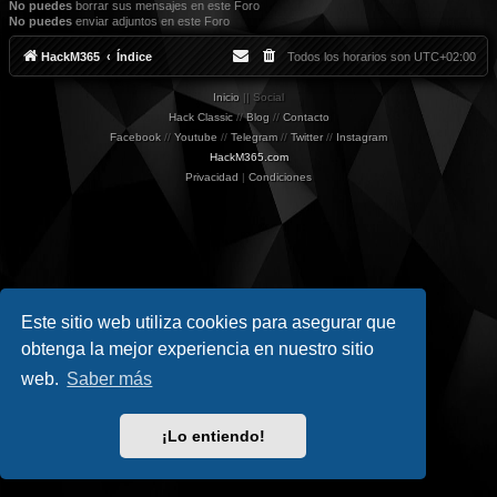
No puedes
borrar sus mensajes en este Foro
No puedes
enviar adjuntos en este Foro
HackM365
Índice
Todos los horarios son
UTC+02:00
Inicio
|| Social
Hack Classic
//
Blog
//
Contacto
Facebook
//
Youtube
//
Telegram
//
Twitter
//
Instagram
HackM365.com
Privacidad
|
Condiciones
Este sitio web utiliza cookies para asegurar que
obtenga la mejor experiencia en nuestro sitio
web.
Saber más
¡Lo entiendo!