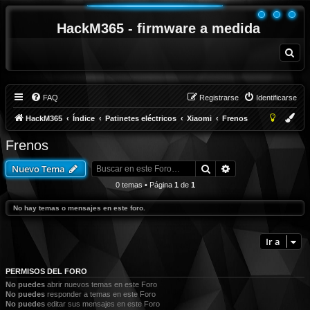
HackM365 - firmware a medida
B
u
s
c
a
r
FAQ
Registrarse
Identificarse
HackM365
Índice
Patinetes eléctricos
Xiaomi
Frenos
Frenos
Buscar
Búsqueda avanza
Nuevo Tema
0 temas • Página
1
de
1
No hay temas o mensajes en este foro.
Ir a
PERMISOS DEL FORO
No puedes
abrir nuevos temas en este Foro
No puedes
responder a temas en este Foro
No puedes
editar sus mensajes en este Foro