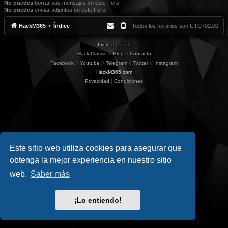
No puedes
borrar sus mensajes en este Foro
No puedes
enviar adjuntos en este Foro
HackM365
Índice
Todos los horarios son
UTC+02:00
Inicio
|| Social
Hack Classic
//
Blog
//
Contacto
Facebook
//
Youtube
//
Telegram
//
Twitter
//
Instagram
HackM365.com
Privacidad
|
Condiciones
Este sitio web utiliza cookies para asegurar que
obtenga la mejor experiencia en nuestro sitio
web.
Saber más
¡Lo entiendo!