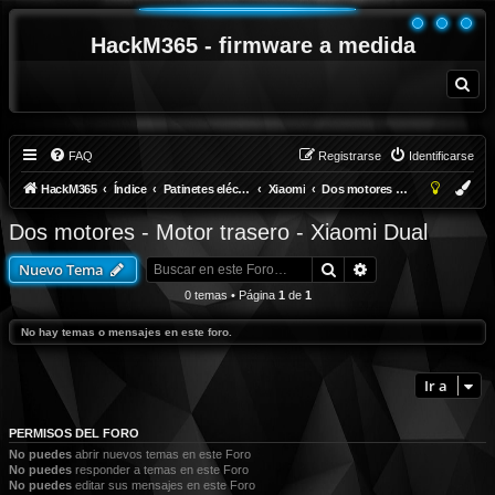
HackM365 - firmware a medida
B
u
s
c
a
r
FAQ
Registrarse
Identificarse
HackM365
Índice
Patinetes eléctricos
Xiaomi
Dos motores - Motor trasero - Xiaomi Dual
Dos motores - Motor trasero - Xiaomi Dual
Buscar
Búsqueda avanza
Nuevo Tema
0 temas • Página
1
de
1
No hay temas o mensajes en este foro.
Ir a
PERMISOS DEL FORO
No puedes
abrir nuevos temas en este Foro
No puedes
responder a temas en este Foro
No puedes
editar sus mensajes en este Foro