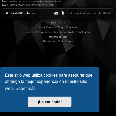
No puedes
borrar sus mensajes en este Foro
No puedes
enviar adjuntos en este Foro
HackM365
Índice
Todos los horarios son
UTC+02:00
Inicio
|| Social
Hack Classic
//
Blog
//
Contacto
Facebook
//
Youtube
//
Telegram
//
Twitter
//
Instagram
HackM365.com
Privacidad
|
Condiciones
Este sitio web utiliza cookies para asegurar que
obtenga la mejor experiencia en nuestro sitio
web.
Saber más
¡Lo entiendo!