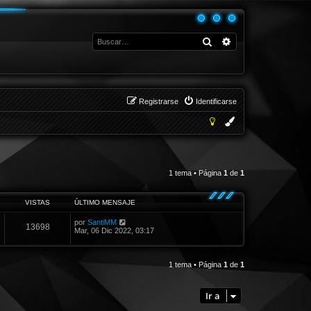
Buscar
Búsqueda avanza
Registrarse
Identificarse
1 tema • Página
1
de
1
VISTAS
ÚLTIMO MENSAJE
por
SantiMM
13698
Mar, 06 Dic 2022, 03:17
1 tema • Página
1
de
1
Ir a