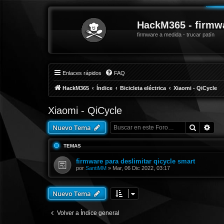
HackM365 - firmw
firmware a medida - trucar patín
Enlaces rápidos
FAQ
HackM365
Índice
Bicicleta eléctrica
Xiaomi - QiCycle
Xiaomi - QiCycle
Buscar
Bús
Nuevo Tema
TEMAS
firmware para deslimitar qicycle smart
por
SantiMM
»
Mar, 06 Dic 2022, 03:17
Nuevo Tema
Volver a Índice general