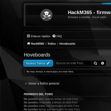
HackM365 - firmw
firmware a medida - trucar patín
Enlaces rápidos
FAQ
HackM365
Índice
Hoveboards
Hoveboards
Buscar
Bús
Nuevo Tema
No hay temas o mensajes en este foro.
Volver a Índice general
PERMISOS DEL FORO
No puedes
abrir nuevos temas en este Foro
No puedes
responder a temas en este Foro
No puedes
editar sus mensajes en este Foro
No puedes
borrar sus mensajes en este Foro