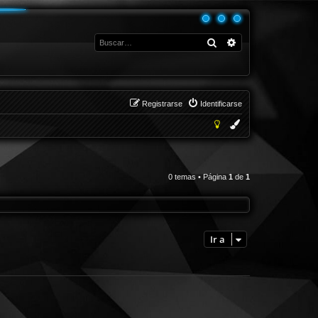
Buscar
Búsqueda avanza
Registrarse
Identificarse
0 temas • Página
1
de
1
Ir a