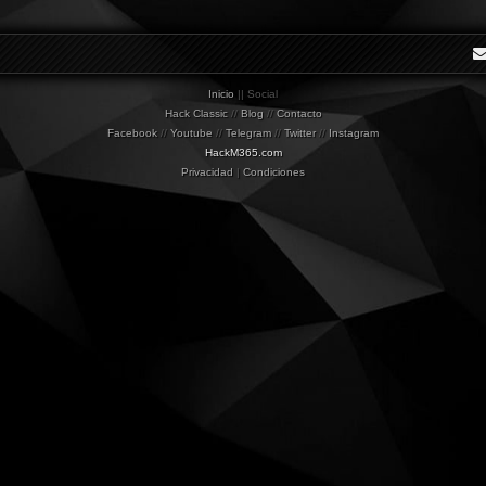
Inicio
|| Social
Hack Classic
//
Blog
//
Contacto
Facebook
//
Youtube
//
Telegram
//
Twitter
//
Instagram
HackM365.com
Privacidad
|
Condiciones