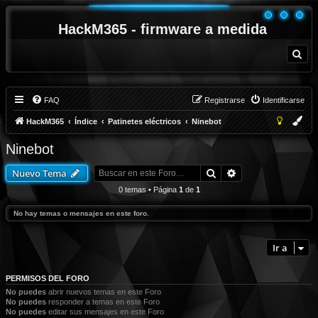
HackM365 - firmware a medida
B
u
s
c
a
r
FAQ
Registrarse
Identificarse
HackM365
Índice
Patinetes eléctricos
Ninebot
Ninebot
Buscar
Búsqueda avanza
Nuevo Tema
0 temas • Página
1
de
1
No hay temas o mensajes en este foro.
Ir a
PERMISOS DEL FORO
No puedes
abrir nuevos temas en este Foro
No puedes
responder a temas en este Foro
No puedes
editar sus mensajes en este Foro