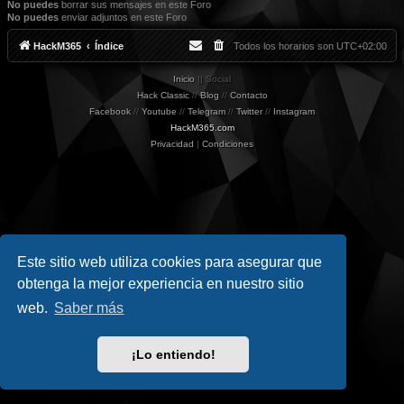
No puedes
borrar sus mensajes en este Foro
No puedes
enviar adjuntos en este Foro
HackM365
Índice
Todos los horarios son
UTC+02:00
Inicio
|| Social
Hack Classic
//
Blog
//
Contacto
Facebook
//
Youtube
//
Telegram
//
Twitter
//
Instagram
HackM365.com
Privacidad
|
Condiciones
Este sitio web utiliza cookies para asegurar que
obtenga la mejor experiencia en nuestro sitio
web.
Saber más
¡Lo entiendo!