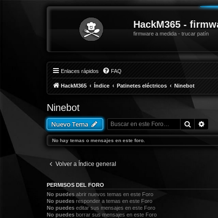
HackM365 - firmw
firmware a medida - trucar patín
Enlaces rápidos
FAQ
HackM365
Índice
Patinetes eléctricos
Ninebot
Ninebot
Buscar
Bús
Nuevo Tema
No hay temas o mensajes en este foro.
Volver a Índice general
PERMISOS DEL FORO
No puedes
abrir nuevos temas en este Foro
No puedes
responder a temas en este Foro
No puedes
editar sus mensajes en este Foro
No puedes
borrar sus mensajes en este Foro