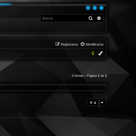
Buscar
Búsqueda avanza
Registrarse
Identificarse
0 temas • Página
1
de
1
Ir a