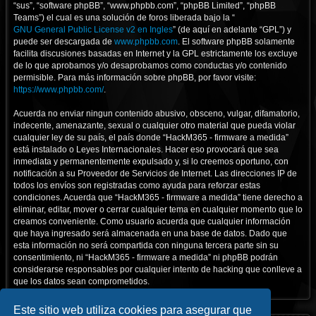
“sus”, “software phpBB”, “www.phpbb.com”, “phpBB Limited”, “phpBB
Teams”) el cual es una solución de foros liberada bajo la “
GNU General Public License v2 en Ingles
” (de aquí en adelante “GPL”) y
puede ser descargada de
www.phpbb.com
. El software phpBB solamente
facilita discusiones basadas en Internet y la GPL estrictamente los excluye
de lo que aprobamos y/o desaprobamos como conductas y/o contenido
permisible. Para más información sobre phpBB, por favor visite:
https://www.phpbb.com/
.
Acuerda no enviar ningun contenido abusivo, obsceno, vulgar, difamatorio,
indecente, amenazante, sexual o cualquier otro material que pueda violar
cualquier ley de su país, el país donde “HackM365 - firmware a medida”
está instalado o Leyes Internacionales. Hacer eso provocará que sea
inmediata y permanentemente expulsado y, si lo creemos oportuno, con
notificación a su Proveedor de Servicios de Internet. Las direcciones IP de
todos los envíos son registradas como ayuda para reforzar estas
condiciones. Acuerda que “HackM365 - firmware a medida” tiene derecho a
eliminar, editar, mover o cerrar cualquier tema en cualquier momento que lo
creamos conveniente. Como usuario acuerda que cualquier información
que haya ingresado será almacenada en una base de datos. Dado que
esta información no será compartida con ninguna tercera parte sin su
consentimiento, ni “HackM365 - firmware a medida” ni phpBB podrán
considerarse responsables por cualquier intento de hacking que conlleve a
que los datos sean comprometidos.
Este sitio web utiliza cookies para asegurar que