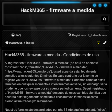
HackM365 - firmware a medida
B
u
s
c
a
r
FAQ
Registrarse
Identificarse
HackM365
Índice
HackM365 - firmware a medida - Condiciones de uso
Al ingresar en “HackM365 - firmware a medida” (de aquí en adelante
“nosotros”, “nos”, “nuestro”, “HackM365 - firmware a medida”,
“https://www.hackm365.com/foros”), usted acuerda estar legalmente
sometido a los siguientes términos. En caso contrario por favor no se
registre y/o use “HackM365 - firmware a medida”. Podemos cambiar estos
términos en cualquier momento e intentaríamos avisarle, sin embargo sería
prudente que los revisase por su cuenta periódicamente. Seguir registrado
a “HackM365 - firmware a medida” después de esos cambios significa que
acuerda estar legalmente sometido a esos nuevos términos tal como
fueron actualizados y/o reformados.
Nuestros foros están desarrollados por phpBB (de aquí en adelante “ellos”,