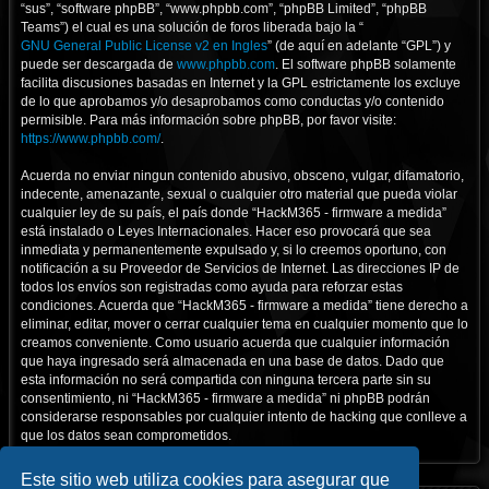
“sus”, “software phpBB”, “www.phpbb.com”, “phpBB Limited”, “phpBB
Teams”) el cual es una solución de foros liberada bajo la “
GNU General Public License v2 en Ingles
” (de aquí en adelante “GPL”) y
puede ser descargada de
www.phpbb.com
. El software phpBB solamente
facilita discusiones basadas en Internet y la GPL estrictamente los excluye
de lo que aprobamos y/o desaprobamos como conductas y/o contenido
permisible. Para más información sobre phpBB, por favor visite:
https://www.phpbb.com/
.
Acuerda no enviar ningun contenido abusivo, obsceno, vulgar, difamatorio,
indecente, amenazante, sexual o cualquier otro material que pueda violar
cualquier ley de su país, el país donde “HackM365 - firmware a medida”
está instalado o Leyes Internacionales. Hacer eso provocará que sea
inmediata y permanentemente expulsado y, si lo creemos oportuno, con
notificación a su Proveedor de Servicios de Internet. Las direcciones IP de
todos los envíos son registradas como ayuda para reforzar estas
condiciones. Acuerda que “HackM365 - firmware a medida” tiene derecho a
eliminar, editar, mover o cerrar cualquier tema en cualquier momento que lo
creamos conveniente. Como usuario acuerda que cualquier información
que haya ingresado será almacenada en una base de datos. Dado que
esta información no será compartida con ninguna tercera parte sin su
consentimiento, ni “HackM365 - firmware a medida” ni phpBB podrán
considerarse responsables por cualquier intento de hacking que conlleve a
que los datos sean comprometidos.
Este sitio web utiliza cookies para asegurar que