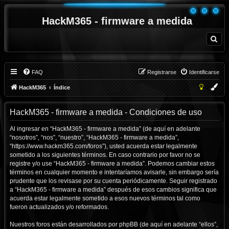
HackM365 - firmware a medida
B
u
s
c
a
r
FAQ
Registrarse
Identificarse
HackM365
Índice
HackM365 - firmware a medida - Condiciones de uso
Al ingresar en “HackM365 - firmware a medida” (de aquí en adelante
“nosotros”, “nos”, “nuestro”, “HackM365 - firmware a medida”,
“https://www.hackm365.com/foros”), usted acuerda estar legalmente
sometido a los siguientes términos. En caso contrario por favor no se
registre y/o use “HackM365 - firmware a medida”. Podemos cambiar estos
términos en cualquier momento e intentaríamos avisarle, sin embargo sería
prudente que los revisase por su cuenta periódicamente. Seguir registrado
a “HackM365 - firmware a medida” después de esos cambios significa que
acuerda estar legalmente sometido a esos nuevos términos tal como
fueron actualizados y/o reformados.
Nuestros foros están desarrollados por phpBB (de aquí en adelante “ellos”,