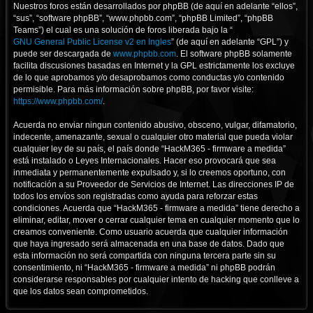
Nuestros foros están desarrollados por phpBB (de aquí en adelante “ellos”,
“sus”, “software phpBB”, “www.phpbb.com”, “phpBB Limited”, “phpBB
Teams”) el cual es una solución de foros liberada bajo la “
GNU General Public License v2 en Ingles
” (de aquí en adelante “GPL”) y
puede ser descargada de
www.phpbb.com
. El software phpBB solamente
facilita discusiones basadas en Internet y la GPL estrictamente los excluye
de lo que aprobamos y/o desaprobamos como conductas y/o contenido
permisible. Para más información sobre phpBB, por favor visite:
https://www.phpbb.com/
.
Acuerda no enviar ningun contenido abusivo, obsceno, vulgar, difamatorio,
indecente, amenazante, sexual o cualquier otro material que pueda violar
cualquier ley de su país, el país donde “HackM365 - firmware a medida”
está instalado o Leyes Internacionales. Hacer eso provocará que sea
inmediata y permanentemente expulsado y, si lo creemos oportuno, con
notificación a su Proveedor de Servicios de Internet. Las direcciones IP de
todos los envíos son registradas como ayuda para reforzar estas
condiciones. Acuerda que “HackM365 - firmware a medida” tiene derecho a
eliminar, editar, mover o cerrar cualquier tema en cualquier momento que lo
creamos conveniente. Como usuario acuerda que cualquier información
que haya ingresado será almacenada en una base de datos. Dado que
esta información no será compartida con ninguna tercera parte sin su
consentimiento, ni “HackM365 - firmware a medida” ni phpBB podrán
considerarse responsables por cualquier intento de hacking que conlleve a
que los datos sean comprometidos.