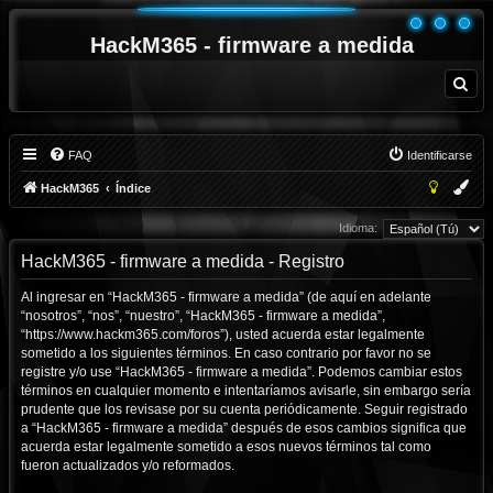
HackM365 - firmware a medida
B
u
s
c
a
r
FAQ
Identificarse
HackM365
Índice
Idioma:
HackM365 - firmware a medida - Registro
Al ingresar en “HackM365 - firmware a medida” (de aquí en adelante
“nosotros”, “nos”, “nuestro”, “HackM365 - firmware a medida”,
“https://www.hackm365.com/foros”), usted acuerda estar legalmente
sometido a los siguientes términos. En caso contrario por favor no se
registre y/o use “HackM365 - firmware a medida”. Podemos cambiar estos
términos en cualquier momento e intentaríamos avisarle, sin embargo sería
prudente que los revisase por su cuenta periódicamente. Seguir registrado
a “HackM365 - firmware a medida” después de esos cambios significa que
acuerda estar legalmente sometido a esos nuevos términos tal como
fueron actualizados y/o reformados.