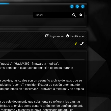
Buscar
Búsqueda avanza
Registrarse
Identificarse
 “nuestro”, “HackM365 - firmware a medida”,
eams”) emplean cualquier información obtenida durante
 cookies, las cuales son un pequeño archivo de texto que se
delante “user-id”) y un identificador de sesión anónima (de
gado por temas en “HackM365 - firmware a medida” y se emplea
 de este documento que solamente se refiere a las páginas
limitado a: envíos como usuario anónimo (de aquí en adelante
egistrarse y mientras se haya identificado (de aquí en