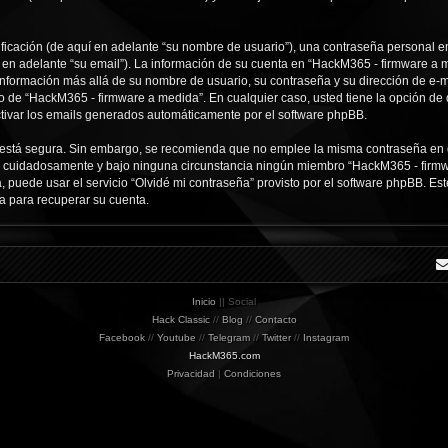
icación (de aquí en adelante “su nombre de usuario”), una contraseña personal em
í en adelante “su email”). La información de su cuenta en “HackM365 - firmware a m
 información más allá de su nombre de usuario, su contraseña y su dirección de e-
erio de “HackM365 - firmware a medida”. En cualquier caso, usted tiene la opción d
ctivar los emails generados automáticamente por el software phpBB.
to está segura. Sin embargo, se recomienda que no emplee la misma contraseña en 
 cuidadosamente y bajo ninguna circunstancia ningún miembro “HackM365 - firmwar
, puede usar el servicio “Olvidé mi contraseña” provisto por el software phpBB. Est
a para recuperar su cuenta.
Inicio
|| Social
Hack Classic
//
Blog
//
Contacto
Facebook
//
Youtube
//
Telegram
//
Twitter
//
Instagram
HackM365.com
Privacidad
|
Condiciones