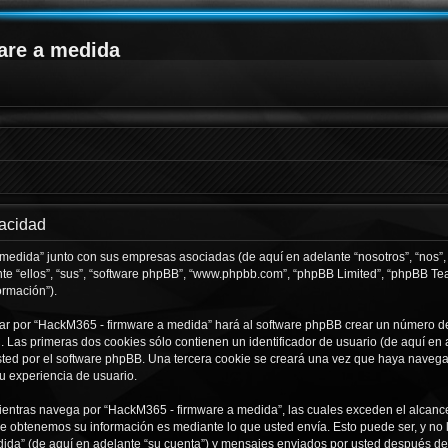
are a medida
vacidad
 medida” junto con sus empresas asociadas (de aquí en adelante “nosotros”, “nos”,
te “ellos”, “sus”, “software phpBB”, “www.phpbb.com”, “phpBB Limited”, “phpBB T
ormación”).
ar por “HackM365 - firmware a medida” hará al software phpBB crear un número de
Las primeras dos cookies sólo contienen un identificador de usuario (de aquí en a
usted por el software phpBB. Una tercera cookie se creará una vez que haya nave
su experiencia de usuario.
ntras navega por “HackM365 - firmware a medida”, las cuales exceden el alcance
e obtenemos su información es mediante lo que usted envía. Esto puede ser, y no 
ida” (de aquí en adelante “su cuenta”) y mensajes enviados por usted después de r