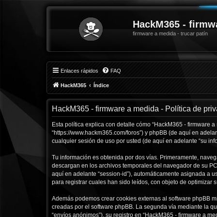
HackM365 - firmw
firmware a medida - trucar patín
Enlaces rápidos
FAQ
HackM365
Índice
HackM365 - firmware a medida - Política de pri
Esta política explica con detalle cómo “HackM365 - firmware a
“https://www.hackm365.com/foros”) y phpBB (de aquí en adelan
cualquier sesión de uso por usted (de aquí en adelante “su inf
Tu información es obtenida por dos vías. Primeramente, naveg
descargan en los archivos temporales del navegador de su PC. 
aquí en adelante “session-id”), automáticamente asignada a 
para registrar cuales han sido leídos, con objeto de optimizar 
Además podemos crear cookies externas al software phpBB mie
creadas por el software phpBB. La segunda vía mediante la qu
“envíos anónimos”), su registro en “HackM365 - firmware a med