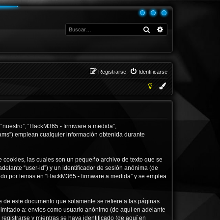
Buscar
Búsqueda avanza
Registrarse
Identificarse
 “nuestro”, “HackM365 - firmware a medida”,
eams”) emplean cualquier información obtenida durante
 cookies, las cuales son un pequeño archivo de texto que se
delante “user-id”) y un identificador de sesión anónima (de
gado por temas en “HackM365 - firmware a medida” y se emplea
 de este documento que solamente se refiere a las páginas
limitado a: envíos como usuario anónimo (de aquí en adelante
egistrarse y mientras se haya identificado (de aquí en