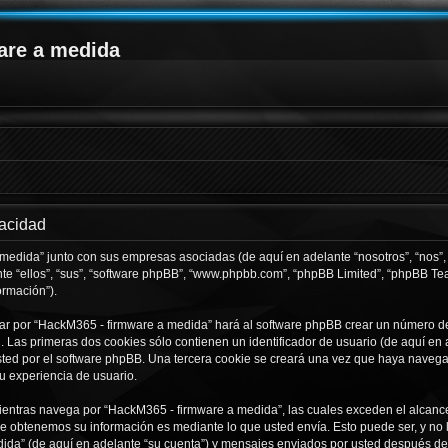
are a medida
vacidad
 medida” junto con sus empresas asociadas (de aquí en adelante “nosotros”, “nos”,
te “ellos”, “sus”, “software phpBB”, “www.phpbb.com”, “phpBB Limited”, “phpBB T
ormación”).
ar por “HackM365 - firmware a medida” hará al software phpBB crear un número de
Las primeras dos cookies sólo contienen un identificador de usuario (de aquí en a
usted por el software phpBB. Una tercera cookie se creará una vez que haya nave
su experiencia de usuario.
ntras navega por “HackM365 - firmware a medida”, las cuales exceden el alcance
e obtenemos su información es mediante lo que usted envía. Esto puede ser, y no 
ida” (de aquí en adelante “su cuenta”) y mensajes enviados por usted después de r