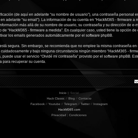
icación (de aquí en adelante “su nombre de usuario”), una contraseña personal em
í en adelante “su email”). La información de su cuenta en “HackM365 - firmware a m
 información más allá de su nombre de usuario, su contraseña y su dirección de e-
erio de “HackM365 - firmware a medida”. En cualquier caso, usted tiene la opción d
ctivar los emails generados automáticamente por el software phpBB.
to está segura. Sin embargo, se recomienda que no emplee la misma contraseña en 
 cuidadosamente y bajo ninguna circunstancia ningún miembro “HackM365 - firmwar
, puede usar el servicio “Olvidé mi contraseña” provisto por el software phpBB. Est
a para recuperar su cuenta.
Inicio
|| Social
Hack Classic
//
Blog
//
Contacto
Facebook
//
Youtube
//
Telegram
//
Twitter
//
Instagram
HackM365.com
Privacidad
|
Condiciones