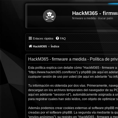
HackM365 - firmw
firmware a medida - trucar patín
Enlaces rápidos
FAQ
HackM365
Índice
HackM365 - firmware a medida - Política de pri
Esta política explica con detalle cómo “HackM365 - firmware a
“https://www.hackm365.com/foros”) y phpBB (de aquí en adelan
cualquier sesión de uso por usted (de aquí en adelante “su inf
Tu información es obtenida por dos vías. Primeramente, naveg
descargan en los archivos temporales del navegador de su PC. 
aquí en adelante “session-id”), automáticamente asignada a 
para registrar cuales han sido leídos, con objeto de optimizar 
Además podemos crear cookies externas al software phpBB mie
creadas por el software phpBB. La segunda vía mediante la qu
“envíos anónimos”), su registro en “HackM365 - firmware a med