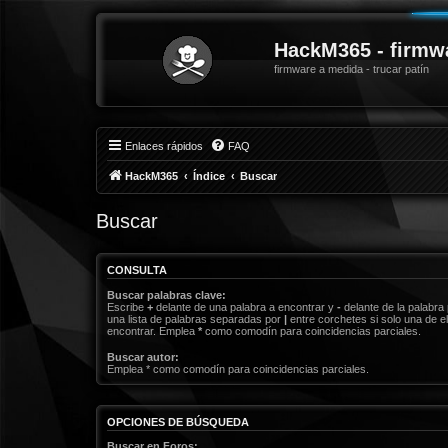
HackM365 - firmw
firmware a medida - trucar patín
Enlaces rápidos
FAQ
HackM365
Índice
Buscar
Buscar
CONSULTA
Buscar palabras clave:
Escribe
+
delante de una palabra a encontrar y
-
delante de la palabra 
una lista de palabras separadas por
|
entre corchetes si solo una de el
encontrar. Emplea
*
como comodín para coincidencias parciales.
Buscar autor:
Emplea * como comodín para coincidencias parciales.
OPCIONES DE BÚSQUEDA
Buscar en Foros: