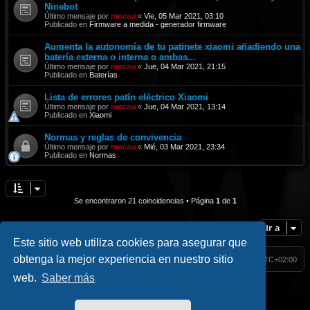
Ninebot
Último mensaje por
mocau
«
Vie, 05 Mar 2021, 03:10
Publicado en
Firmware a medida - generador firmware
Aumenta la autonomía de tu patinete xiaomi añadiendo una
batería externa o interna o ambas...
Último mensaje por
mocau
«
Jue, 04 Mar 2021, 21:15
Publicado en
Baterías
Lista de errores patín eléctrico Xiaomi
Último mensaje por
mocau
«
Jue, 04 Mar 2021, 13:14
Publicado en
Xiaomi
Normas y reglas de convivencia
Último mensaje por
mocau
«
Mié, 03 Mar 2021, 23:34
Publicado en
Normas
Se encontraron 21 coincidencias • Página
1
de
1
Ir a
Este sitio web utiliza cookies para asegurar que
obtenga la mejor experiencia en nuestro sitio
HackM365
Índice
Todos los horarios son
UTC+02:00
web.
Saber más
Inicio
|| Social
Hack Classic
//
Blog
//
Contacto
Facebook
//
Youtube
//
Telegram
//
Twitter
//
Instagram