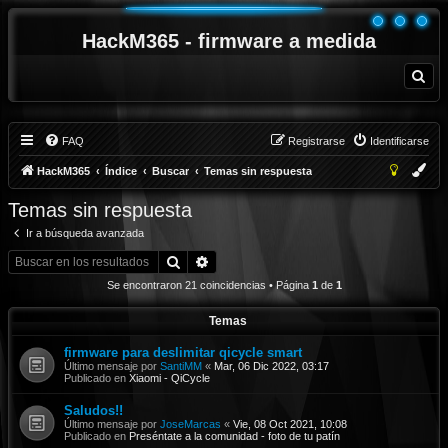
HackM365 - firmware a medida
B
u
s
c
a
r
FAQ
Registrarse
Identificarse
HackM365
Índice
Buscar
Temas sin respuesta
Temas sin respuesta
Ir a búsqueda avanzada
Buscar
Búsqueda avanzada
Se encontraron 21 coincidencias • Página
1
de
1
Temas
firmware para deslimitar qicycle smart
Último mensaje por
SantiMM
«
Mar, 06 Dic 2022, 03:17
Publicado en
Xiaomi - QiCycle
Saludos!!
Último mensaje por
JoseMarcas
«
Vie, 08 Oct 2021, 10:08
Publicado en
Preséntate a la comunidad - foto de tu patín