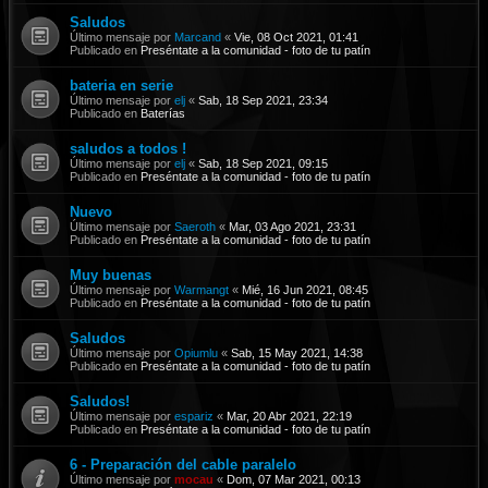
Saludos
Último mensaje por
Marcand
«
Vie, 08 Oct 2021, 01:41
Publicado en
Preséntate a la comunidad - foto de tu patín
bateria en serie
Último mensaje por
elj
«
Sab, 18 Sep 2021, 23:34
Publicado en
Baterías
saludos a todos !
Último mensaje por
elj
«
Sab, 18 Sep 2021, 09:15
Publicado en
Preséntate a la comunidad - foto de tu patín
Nuevo
Último mensaje por
Saeroth
«
Mar, 03 Ago 2021, 23:31
Publicado en
Preséntate a la comunidad - foto de tu patín
Muy buenas
Último mensaje por
Warmangt
«
Mié, 16 Jun 2021, 08:45
Publicado en
Preséntate a la comunidad - foto de tu patín
Saludos
Último mensaje por
Opiumlu
«
Sab, 15 May 2021, 14:38
Publicado en
Preséntate a la comunidad - foto de tu patín
Saludos!
Último mensaje por
espariz
«
Mar, 20 Abr 2021, 22:19
Publicado en
Preséntate a la comunidad - foto de tu patín
6 - Preparación del cable paralelo
Último mensaje por
mocau
«
Dom, 07 Mar 2021, 00:13