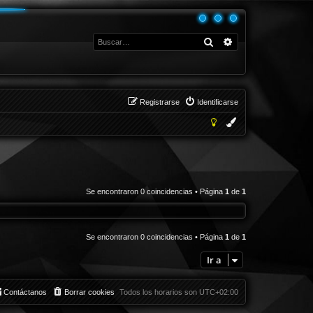
Buscar
Búsqueda avanza
Registrarse
Identificarse
Se encontraron 0 coincidencias • Página
1
de
1
Se encontraron 0 coincidencias • Página
1
de
1
Ir a
Contáctanos
Borrar cookies
Todos los horarios son
UTC+02:00