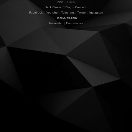
Inicio
|| Social
Hack Classic
//
Blog
//
Contacto
Facebook
//
Youtube
//
Telegram
//
Twitter
//
Instagram
HackM365.com
Privacidad
|
Condiciones