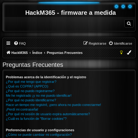
HackM365 - firmware a medida
B
u
s
c
a
r
FAQ
Registrarse
Identificarse
HackM365
Índice
Preguntas Frecuentes
Preguntas Frecuentes
Problemas acerca de la identificación y el registro
¿Por qué me tengo que registrar?
¿Qué es COPPA? (APPCO)
¿Por qué no puedo registrarme?
Me he registrado ¡y no me puedo identificar!
¿Por qué no puedo identificarme?
Hace un tiempo me registré, ¡pero ahora no puedo conectarme!
¡Perdí mi contraseña!
¿Por qué mi sesión de usuario expira automáticamente?
¿Cuál es la función de "Borrar cookies"?
Preferencias de usuario y configuraciones
¿Cómo se puede cambiar mi configuración?