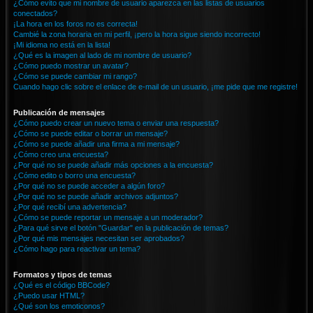
¿Cómo evito que mi nombre de usuario aparezca en las listas de usuarios
conectados?
¡La hora en los foros no es correcta!
Cambié la zona horaria en mi perfil, ¡pero la hora sigue siendo incorrecto!
¡Mi idioma no está en la lista!
¿Qué es la imagen al lado de mi nombre de usuario?
¿Cómo puedo mostrar un avatar?
¿Cómo se puede cambiar mi rango?
Cuando hago clic sobre el enlace de e-mail de un usuario, ¡me pide que me registre!
Publicación de mensajes
¿Cómo puedo crear un nuevo tema o enviar una respuesta?
¿Cómo se puede editar o borrar un mensaje?
¿Cómo se puede añadir una firma a mi mensaje?
¿Cómo creo una encuesta?
¿Por qué no se puede añadir más opciones a la encuesta?
¿Cómo edito o borro una encuesta?
¿Por qué no se puede acceder a algún foro?
¿Por qué no se puede añadir archivos adjuntos?
¿Por qué recibí una advertencia?
¿Cómo se puede reportar un mensaje a un moderador?
¿Para qué sirve el botón "Guardar" en la publicación de temas?
¿Por qué mis mensajes necesitan ser aprobados?
¿Cómo hago para reactivar un tema?
Formatos y tipos de temas
¿Qué es el código BBCode?
¿Puedo usar HTML?
¿Qué son los emoticonos?