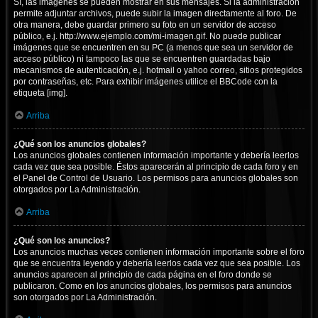
Sí, las imágenes se pueden mostrar en sus mensajes. Si la administración
permite adjuntar archivos, puede subir la imagen directamente al foro. De
otra manera, debe guardar primero su foto en un servidor de acceso
público, e.j. http://www.ejemplo.com/mi-imagen.gif. No puede publicar
imágenes que se encuentren en su PC (a menos que sea un servidor de
acceso público) ni tampoco las que se encuentren guardadas bajo
mecanismos de autenticación, e.j. hotmail o yahoo correo, sitios protegidos
por contraseñas, etc. Para exhibir imágenes utilice el BBCode con la
etiqueta [img].
Arriba
¿Qué son los anuncios globales?
Los anuncios globales contienen información importante y debería leerlos
cada vez que sea posible. Éstos aparecerán al principio de cada foro y en
el Panel de Control de Usuario. Los permisos para anuncios globales son
otorgados por La Administración.
Arriba
¿Qué son los anuncios?
Los anuncios muchas veces contienen información importante sobre el foro
que se encuentra leyendo y debería leerlos cada vez que sea posible. Los
anuncios aparecen al principio de cada página en el foro donde se
publicaron. Como en los anuncios globales, los permisos para anuncios
son otorgados por La Administración.