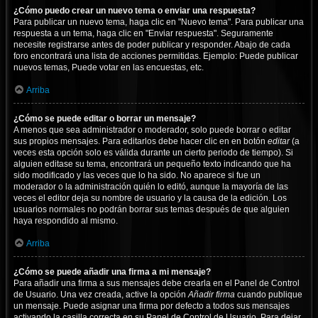
¿Cómo puedo crear un nuevo tema o enviar una respuesta?
Para publicar un nuevo tema, haga clic en "Nuevo tema". Para publicar una
respuesta a un tema, haga clic en "Enviar respuesta". Seguramente
necesite registrarse antes de poder publicar y responder. Abajo de cada
foro encontrará una lista de acciones permitidas. Ejemplo: Puede publicar
nuevos temas, Puede votar en las encuestas, etc.
Arriba
¿Cómo se puede editar o borrar un mensaje?
A menos que sea administrador o moderador, solo puede borrar o editar
sus propios mensajes. Para editarlos debe hacer clic en en botón
editar
(a
veces esta opción solo es válida durante un cierto periodo de tiempo). Si
alguien editase su tema, encontrará un pequeño texto indicando que ha
sido modificado y las veces que lo ha sido. No aparece si fue un
moderador o la administración quién lo editó, aunque la mayoría de las
veces el editor deja su nombre de usuario y la causa de la edición. Los
usuarios normales no podrán borrar sus temas después de que alguien
haya respondido al mismo.
Arriba
¿Cómo se puede añadir una firma a mi mensaje?
Para añadir una firma a sus mensajes debe crearla en el Panel de Control
de Usuario. Una vez creada, active la opción
Añadir firma
cuando publique
un mensaje. Puede asignar una firma por defecto a todos sus mensajes
activando la casilla correcta en su Panel de Control de Usuario. Para dejar