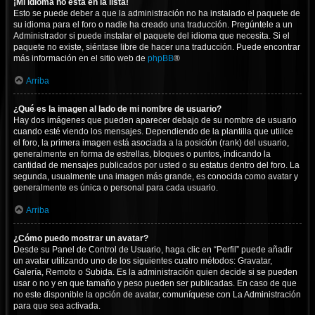
¡Mi idioma no está en la lista!
Esto se puede deber a que la administración no ha instalado el paquete de
su idioma para el foro o nadie ha creado una traducción. Pregúntele a un
Administrador si puede instalar el paquete del idioma que necesita. Si el
paquete no existe, siéntase libre de hacer una traducción. Puede encontrar
más información en el sitio web de
phpBB
®
Arriba
¿Qué es la imagen al lado de mi nombre de usuario?
Hay dos imágenes que pueden aparecer debajo de su nombre de usuario
cuando esté viendo los mensajes. Dependiendo de la plantilla que utilice
el foro, la primera imagen está asociada a la posición (rank) del usuario,
generalmente en forma de estrellas, bloques o puntos, indicando la
cantidad de mensajes publicados por usted o su estatus dentro del foro. La
segunda, usualmente una imagen más grande, es conocida como avatar y
generalmente es única o personal para cada usuario.
Arriba
¿Cómo puedo mostrar un avatar?
Desde su Panel de Control de Usuario, haga clic en “Perfil” puede añadir
un avatar utilizando uno de los siguientes cuatro métodos: Gravatar,
Galería, Remoto o Subida. Es la administración quien decide si se pueden
usar o no y en que tamaño y peso pueden ser publicadas. En caso de que
no este disponible la opción de avatar, comuníquese con La Administración
para que sea activada.