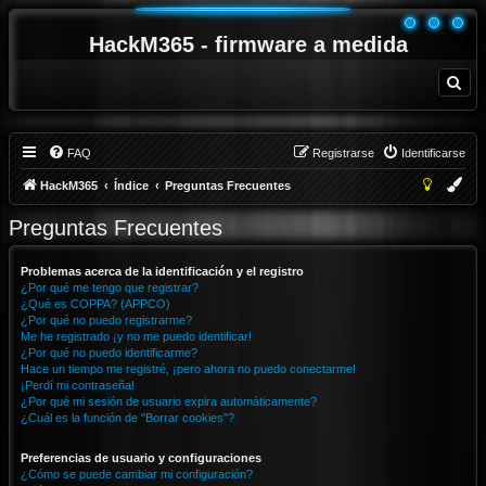
HackM365 - firmware a medida
B
u
s
c
a
r
FAQ
Registrarse
Identificarse
HackM365
Índice
Preguntas Frecuentes
Preguntas Frecuentes
Problemas acerca de la identificación y el registro
¿Por qué me tengo que registrar?
¿Qué es COPPA? (APPCO)
¿Por qué no puedo registrarme?
Me he registrado ¡y no me puedo identificar!
¿Por qué no puedo identificarme?
Hace un tiempo me registré, ¡pero ahora no puedo conectarme!
¡Perdí mi contraseña!
¿Por qué mi sesión de usuario expira automáticamente?
¿Cuál es la función de "Borrar cookies"?
Preferencias de usuario y configuraciones
¿Cómo se puede cambiar mi configuración?