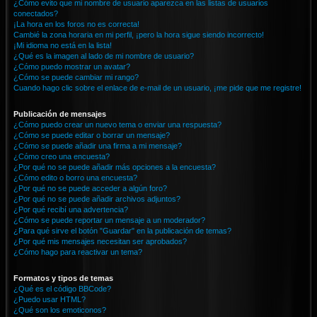
¿Cómo evito que mi nombre de usuario aparezca en las listas de usuarios
conectados?
¡La hora en los foros no es correcta!
Cambié la zona horaria en mi perfil, ¡pero la hora sigue siendo incorrecto!
¡Mi idioma no está en la lista!
¿Qué es la imagen al lado de mi nombre de usuario?
¿Cómo puedo mostrar un avatar?
¿Cómo se puede cambiar mi rango?
Cuando hago clic sobre el enlace de e-mail de un usuario, ¡me pide que me registre!
Publicación de mensajes
¿Cómo puedo crear un nuevo tema o enviar una respuesta?
¿Cómo se puede editar o borrar un mensaje?
¿Cómo se puede añadir una firma a mi mensaje?
¿Cómo creo una encuesta?
¿Por qué no se puede añadir más opciones a la encuesta?
¿Cómo edito o borro una encuesta?
¿Por qué no se puede acceder a algún foro?
¿Por qué no se puede añadir archivos adjuntos?
¿Por qué recibí una advertencia?
¿Cómo se puede reportar un mensaje a un moderador?
¿Para qué sirve el botón "Guardar" en la publicación de temas?
¿Por qué mis mensajes necesitan ser aprobados?
¿Cómo hago para reactivar un tema?
Formatos y tipos de temas
¿Qué es el código BBCode?
¿Puedo usar HTML?
¿Qué son los emoticonos?