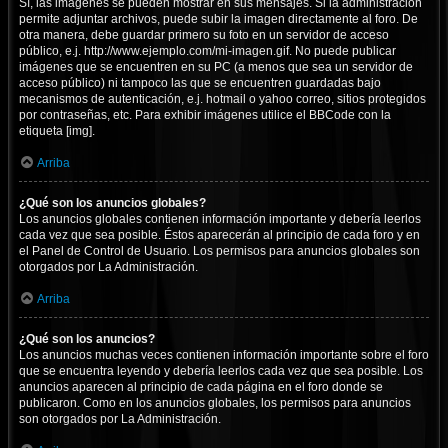
Sí, las imágenes se pueden mostrar en sus mensajes. Si la administración
permite adjuntar archivos, puede subir la imagen directamente al foro. De
otra manera, debe guardar primero su foto en un servidor de acceso
público, e.j. http://www.ejemplo.com/mi-imagen.gif. No puede publicar
imágenes que se encuentren en su PC (a menos que sea un servidor de
acceso público) ni tampoco las que se encuentren guardadas bajo
mecanismos de autenticación, e.j. hotmail o yahoo correo, sitios protegidos
por contraseñas, etc. Para exhibir imágenes utilice el BBCode con la
etiqueta [img].
Arriba
¿Qué son los anuncios globales?
Los anuncios globales contienen información importante y debería leerlos
cada vez que sea posible. Éstos aparecerán al principio de cada foro y en
el Panel de Control de Usuario. Los permisos para anuncios globales son
otorgados por La Administración.
Arriba
¿Qué son los anuncios?
Los anuncios muchas veces contienen información importante sobre el foro
que se encuentra leyendo y debería leerlos cada vez que sea posible. Los
anuncios aparecen al principio de cada página en el foro donde se
publicaron. Como en los anuncios globales, los permisos para anuncios
son otorgados por La Administración.