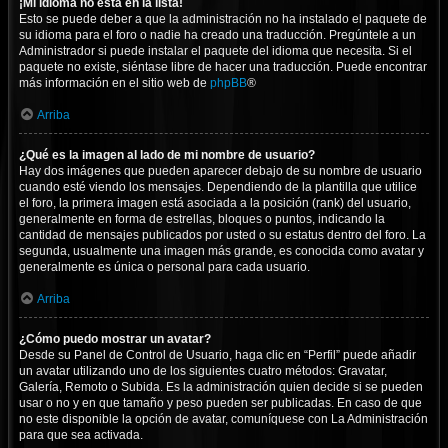
¡Mi idioma no está en la lista!
Esto se puede deber a que la administración no ha instalado el paquete de
su idioma para el foro o nadie ha creado una traducción. Pregúntele a un
Administrador si puede instalar el paquete del idioma que necesita. Si el
paquete no existe, siéntase libre de hacer una traducción. Puede encontrar
más información en el sitio web de
phpBB
®
Arriba
¿Qué es la imagen al lado de mi nombre de usuario?
Hay dos imágenes que pueden aparecer debajo de su nombre de usuario
cuando esté viendo los mensajes. Dependiendo de la plantilla que utilice
el foro, la primera imagen está asociada a la posición (rank) del usuario,
generalmente en forma de estrellas, bloques o puntos, indicando la
cantidad de mensajes publicados por usted o su estatus dentro del foro. La
segunda, usualmente una imagen más grande, es conocida como avatar y
generalmente es única o personal para cada usuario.
Arriba
¿Cómo puedo mostrar un avatar?
Desde su Panel de Control de Usuario, haga clic en “Perfil” puede añadir
un avatar utilizando uno de los siguientes cuatro métodos: Gravatar,
Galería, Remoto o Subida. Es la administración quien decide si se pueden
usar o no y en que tamaño y peso pueden ser publicadas. En caso de que
no este disponible la opción de avatar, comuníquese con La Administración
para que sea activada.