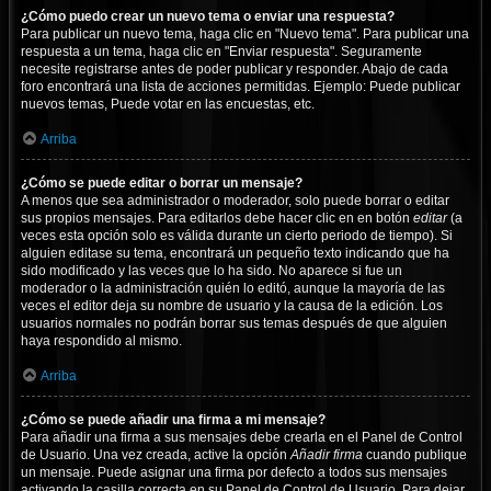
¿Cómo puedo crear un nuevo tema o enviar una respuesta?
Para publicar un nuevo tema, haga clic en "Nuevo tema". Para publicar una
respuesta a un tema, haga clic en "Enviar respuesta". Seguramente
necesite registrarse antes de poder publicar y responder. Abajo de cada
foro encontrará una lista de acciones permitidas. Ejemplo: Puede publicar
nuevos temas, Puede votar en las encuestas, etc.
Arriba
¿Cómo se puede editar o borrar un mensaje?
A menos que sea administrador o moderador, solo puede borrar o editar
sus propios mensajes. Para editarlos debe hacer clic en en botón
editar
(a
veces esta opción solo es válida durante un cierto periodo de tiempo). Si
alguien editase su tema, encontrará un pequeño texto indicando que ha
sido modificado y las veces que lo ha sido. No aparece si fue un
moderador o la administración quién lo editó, aunque la mayoría de las
veces el editor deja su nombre de usuario y la causa de la edición. Los
usuarios normales no podrán borrar sus temas después de que alguien
haya respondido al mismo.
Arriba
¿Cómo se puede añadir una firma a mi mensaje?
Para añadir una firma a sus mensajes debe crearla en el Panel de Control
de Usuario. Una vez creada, active la opción
Añadir firma
cuando publique
un mensaje. Puede asignar una firma por defecto a todos sus mensajes
activando la casilla correcta en su Panel de Control de Usuario. Para dejar